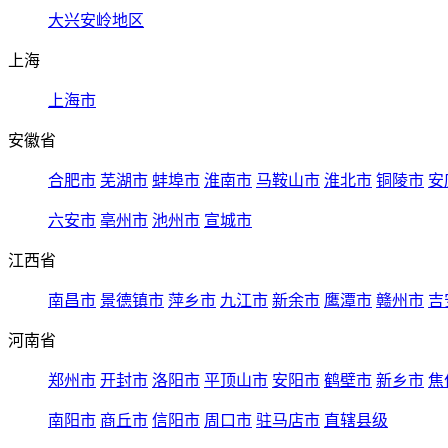
大兴安岭地区
上海
上海市
安徽省
合肥市
芜湖市
蚌埠市
淮南市
马鞍山市
淮北市
铜陵市
安
六安市
亳州市
池州市
宣城市
江西省
南昌市
景德镇市
萍乡市
九江市
新余市
鹰潭市
赣州市
吉
河南省
郑州市
开封市
洛阳市
平顶山市
安阳市
鹤壁市
新乡市
焦
南阳市
商丘市
信阳市
周口市
驻马店市
直辖县级