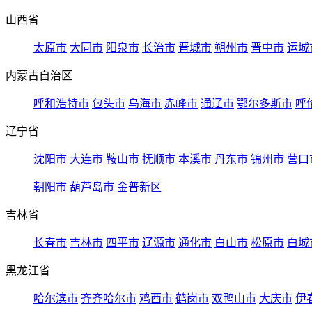
山西省
太原市
大同市
阳泉市
长治市
晋城市
朔州市
晋中市
运城
内蒙古自治区
呼和浩特市
包头市
乌海市
赤峰市
通辽市
鄂尔多斯市
呼
辽宁省
沈阳市
大连市
鞍山市
抚顺市
本溪市
丹东市
锦州市
营口
朝阳市
葫芦岛市
金普新区
吉林省
长春市
吉林市
四平市
辽源市
通化市
白山市
松原市
白城
黑龙江省
哈尔滨市
齐齐哈尔市
鸡西市
鹤岗市
双鸭山市
大庆市
伊