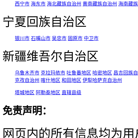
西宁市
海东市
海北藏族自治州
黄南藏族自治州
海南藏族
宁夏回族自治区
银川市
石嘴山市
吴忠市
固原市
中卫市
新疆维吾尔自治区
乌鲁木齐市
克拉玛依市
吐鲁番地区
哈密地区
昌吉回族自
克孜自治州
喀什地区
和田地区
伊犁哈萨克自治州
塔城地区
阿勒泰地区
直辖县级
免责声明：
网页内的所有信息均为用