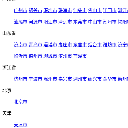
广州市
韶关市
深圳市
珠海市
汕头市
佛山市
江门市
湛江
汕尾市
河源市
阳江市
清远市
东莞市
中山市
潮州市
揭阳
山东省
济南市
青岛市
淄博市
枣庄市
东营市
烟台市
潍坊市
济宁
临沂市
德州市
聊城市
滨州市
菏泽市
浙江省
杭州市
宁波市
温州市
嘉兴市
湖州市
绍兴市
金华市
衢州
北京
北京市
天津
天津市