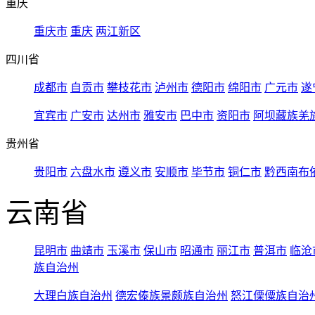
重庆
重庆市
重庆
两江新区
四川省
成都市
自贡市
攀枝花市
泸州市
德阳市
绵阳市
广元市
遂
宜宾市
广安市
达州市
雅安市
巴中市
资阳市
阿坝藏族羌
贵州省
贵阳市
六盘水市
遵义市
安顺市
毕节市
铜仁市
黔西南布
云南省
昆明市
曲靖市
玉溪市
保山市
昭通市
丽江市
普洱市
临沧
族自治州
大理白族自治州
德宏傣族景颇族自治州
怒江傈僳族自治