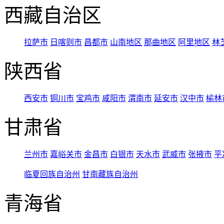
西藏自治区
拉萨市
日喀则市
昌都市
山南地区
那曲地区
阿里地区
林
陕西省
西安市
铜川市
宝鸡市
咸阳市
渭南市
延安市
汉中市
榆林
甘肃省
兰州市
嘉峪关市
金昌市
白银市
天水市
武威市
张掖市
平
临夏回族自治州
甘南藏族自治州
青海省