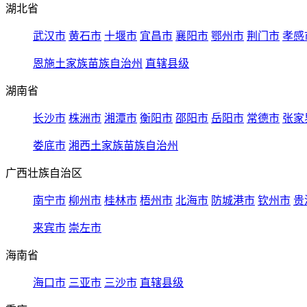
湖北省
武汉市
黄石市
十堰市
宜昌市
襄阳市
鄂州市
荆门市
孝感
恩施土家族苗族自治州
直辖县级
湖南省
长沙市
株洲市
湘潭市
衡阳市
邵阳市
岳阳市
常德市
张家
娄底市
湘西土家族苗族自治州
广西壮族自治区
南宁市
柳州市
桂林市
梧州市
北海市
防城港市
钦州市
贵
来宾市
崇左市
海南省
海口市
三亚市
三沙市
直辖县级