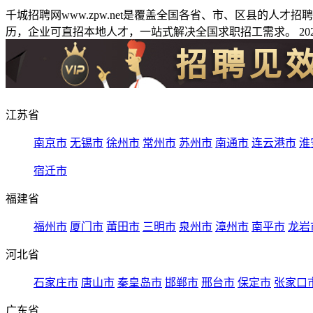
千城招聘网www.zpw.net是覆盖全国各省、市、区县的人
历，企业可直招本地人才，一站式解决全国求职招工需求。 2026
江苏省
南京市
无锡市
徐州市
常州市
苏州市
南通市
连云港市
淮
宿迁市
福建省
福州市
厦门市
莆田市
三明市
泉州市
漳州市
南平市
龙岩
河北省
石家庄市
唐山市
秦皇岛市
邯郸市
邢台市
保定市
张家口
广东省