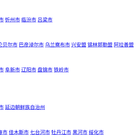
市
忻州市
临汾市
吕梁市
伦贝尔市
巴彦淖尔市
乌兰察布市
兴安盟
锡林郭勒盟
阿拉善盟
市
阜新市
辽阳市
盘锦市
铁岭市
市
延边朝鲜族自治州
春市
佳木斯市
七台河市
牡丹江市
黑河市
绥化市