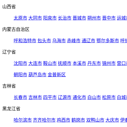
山西省
太原市
大同市
阳泉市
长治市
晋城市
朔州市
晋中市
运城
内蒙古自治区
呼和浩特市
包头市
乌海市
赤峰市
通辽市
鄂尔多斯市
呼
辽宁省
沈阳市
大连市
鞍山市
抚顺市
本溪市
丹东市
锦州市
营口
朝阳市
葫芦岛市
金普新区
吉林省
长春市
吉林市
四平市
辽源市
通化市
白山市
松原市
白城
黑龙江省
哈尔滨市
齐齐哈尔市
鸡西市
鹤岗市
双鸭山市
大庆市
伊