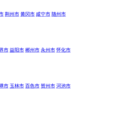
市
荆州市
黄冈市
咸宁市
随州市
界市
益阳市
郴州市
永州市
怀化市
港市
玉林市
百色市
贺州市
河池市