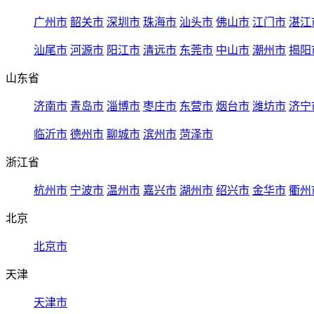
广州市
韶关市
深圳市
珠海市
汕头市
佛山市
江门市
湛江
汕尾市
河源市
阳江市
清远市
东莞市
中山市
潮州市
揭阳
山东省
济南市
青岛市
淄博市
枣庄市
东营市
烟台市
潍坊市
济宁
临沂市
德州市
聊城市
滨州市
菏泽市
浙江省
杭州市
宁波市
温州市
嘉兴市
湖州市
绍兴市
金华市
衢州
北京
北京市
天津
天津市