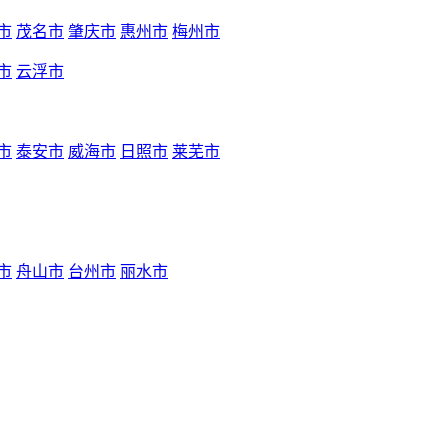
市
茂名市
肇庆市
惠州市
梅州市
市
云浮市
市
泰安市
威海市
日照市
莱芜市
市
舟山市
台州市
丽水市