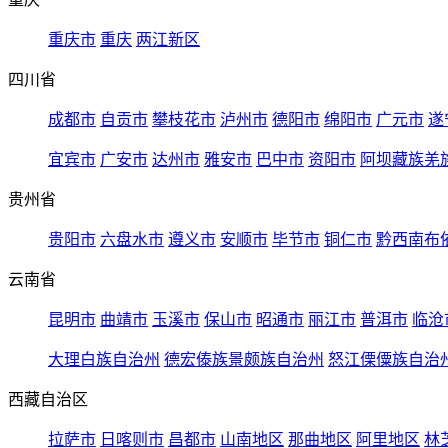
重庆市
重庆
两江新区
四川省
成都市
自贡市
攀枝花市
泸州市
德阳市
绵阳市
广元市
遂
宜宾市
广安市
达州市
雅安市
巴中市
资阳市
阿坝藏族羌
贵州省
贵阳市
六盘水市
遵义市
安顺市
毕节市
铜仁市
黔西南布
云南省
昆明市
曲靖市
玉溪市
保山市
昭通市
丽江市
普洱市
临沧
大理白族自治州
德宏傣族景颇族自治州
怒江傈僳族自治
西藏自治区
拉萨市
日喀则市
昌都市
山南地区
那曲地区
阿里地区
林