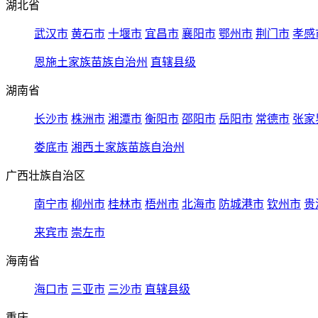
湖北省
武汉市
黄石市
十堰市
宜昌市
襄阳市
鄂州市
荆门市
孝感
恩施土家族苗族自治州
直辖县级
湖南省
长沙市
株洲市
湘潭市
衡阳市
邵阳市
岳阳市
常德市
张家
娄底市
湘西土家族苗族自治州
广西壮族自治区
南宁市
柳州市
桂林市
梧州市
北海市
防城港市
钦州市
贵
来宾市
崇左市
海南省
海口市
三亚市
三沙市
直辖县级
重庆