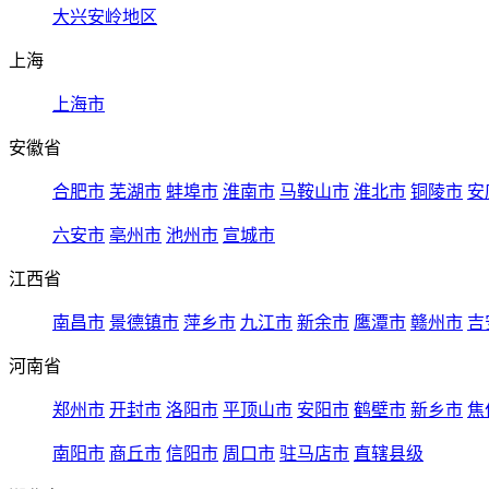
大兴安岭地区
上海
上海市
安徽省
合肥市
芜湖市
蚌埠市
淮南市
马鞍山市
淮北市
铜陵市
安
六安市
亳州市
池州市
宣城市
江西省
南昌市
景德镇市
萍乡市
九江市
新余市
鹰潭市
赣州市
吉
河南省
郑州市
开封市
洛阳市
平顶山市
安阳市
鹤壁市
新乡市
焦
南阳市
商丘市
信阳市
周口市
驻马店市
直辖县级