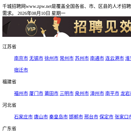
千城招聘网www.zpw.net是覆盖全国各省、市、区县的
需求。 2026年08月10日 星期一
江苏省
南京市
无锡市
徐州市
常州市
苏州市
南通市
连云港市
淮
宿迁市
福建省
福州市
厦门市
莆田市
三明市
泉州市
漳州市
南平市
龙岩
河北省
石家庄市
唐山市
秦皇岛市
邯郸市
邢台市
保定市
张家口
广东省