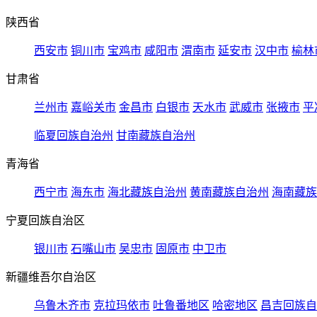
陕西省
西安市
铜川市
宝鸡市
咸阳市
渭南市
延安市
汉中市
榆林
甘肃省
兰州市
嘉峪关市
金昌市
白银市
天水市
武威市
张掖市
平
临夏回族自治州
甘南藏族自治州
青海省
西宁市
海东市
海北藏族自治州
黄南藏族自治州
海南藏族
宁夏回族自治区
银川市
石嘴山市
吴忠市
固原市
中卫市
新疆维吾尔自治区
乌鲁木齐市
克拉玛依市
吐鲁番地区
哈密地区
昌吉回族自