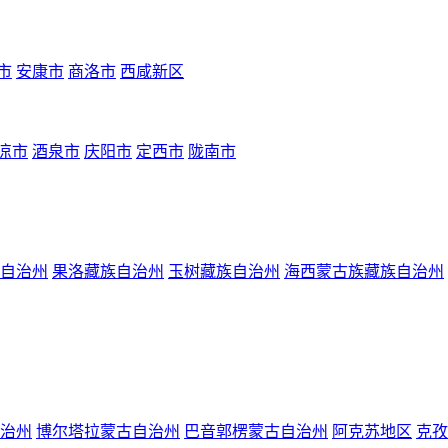
市
安康市
商洛市
西咸新区
凉市
酒泉市
庆阳市
定西市
陇南市
自治州
果洛藏族自治州
玉树藏族自治州
海西蒙古族藏族自治州
治州
博尔塔拉蒙古自治州
巴音郭楞蒙古自治州
阿克苏地区
克孜