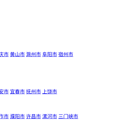
庆市
黄山市
滁州市
阜阳市
宿州市
安市
宜春市
抚州市
上饶市
作市
濮阳市
许昌市
漯河市
三门峡市