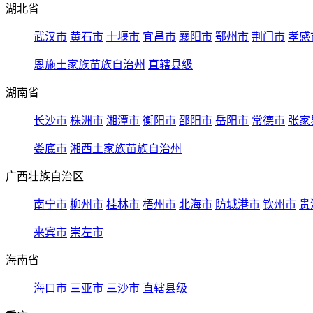
湖北省
武汉市
黄石市
十堰市
宜昌市
襄阳市
鄂州市
荆门市
孝感
恩施土家族苗族自治州
直辖县级
湖南省
长沙市
株洲市
湘潭市
衡阳市
邵阳市
岳阳市
常德市
张家
娄底市
湘西土家族苗族自治州
广西壮族自治区
南宁市
柳州市
桂林市
梧州市
北海市
防城港市
钦州市
贵
来宾市
崇左市
海南省
海口市
三亚市
三沙市
直辖县级