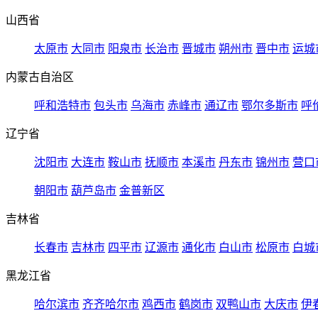
山西省
太原市
大同市
阳泉市
长治市
晋城市
朔州市
晋中市
运城
内蒙古自治区
呼和浩特市
包头市
乌海市
赤峰市
通辽市
鄂尔多斯市
呼
辽宁省
沈阳市
大连市
鞍山市
抚顺市
本溪市
丹东市
锦州市
营口
朝阳市
葫芦岛市
金普新区
吉林省
长春市
吉林市
四平市
辽源市
通化市
白山市
松原市
白城
黑龙江省
哈尔滨市
齐齐哈尔市
鸡西市
鹤岗市
双鸭山市
大庆市
伊