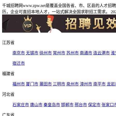
千城招聘网www.zpw.net是覆盖全国各省、市、区县的人
历，企业可直招本地人才，一站式解决全国求职招工需求。 2026
江苏省
南京市
无锡市
徐州市
常州市
苏州市
南通市
连云港市
淮
宿迁市
福建省
福州市
厦门市
莆田市
三明市
泉州市
漳州市
南平市
龙岩
河北省
石家庄市
唐山市
秦皇岛市
邯郸市
邢台市
保定市
张家口
广东省