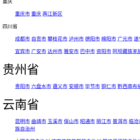
重庆
重庆市
重庆
两江新区
四川省
成都市
自贡市
攀枝花市
泸州市
德阳市
绵阳市
广元市
遂
宜宾市
广安市
达州市
雅安市
巴中市
资阳市
阿坝藏族羌
贵州省
贵阳市
六盘水市
遵义市
安顺市
毕节市
铜仁市
黔西南布
云南省
昆明市
曲靖市
玉溪市
保山市
昭通市
丽江市
普洱市
临沧
族自治州