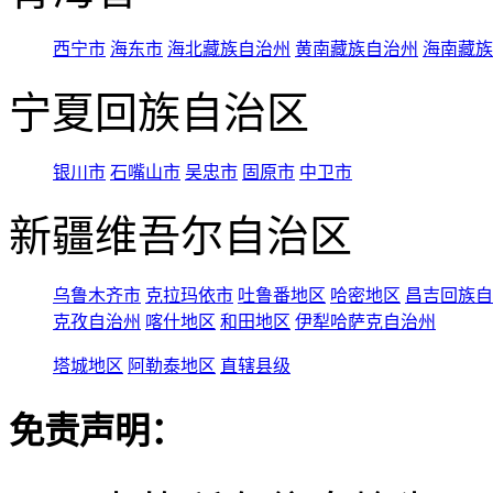
西宁市
海东市
海北藏族自治州
黄南藏族自治州
海南藏族
宁夏回族自治区
银川市
石嘴山市
吴忠市
固原市
中卫市
新疆维吾尔自治区
乌鲁木齐市
克拉玛依市
吐鲁番地区
哈密地区
昌吉回族自
克孜自治州
喀什地区
和田地区
伊犁哈萨克自治州
塔城地区
阿勒泰地区
直辖县级
免责声明：