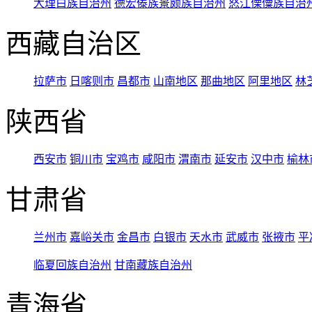
大理白族自治州
德宏傣族景颇族自治州
怒江傈僳族自治
西藏自治区
拉萨市
日喀则市
昌都市
山南地区
那曲地区
阿里地区
林
陕西省
西安市
铜川市
宝鸡市
咸阳市
渭南市
延安市
汉中市
榆林
甘肃省
兰州市
嘉峪关市
金昌市
白银市
天水市
武威市
张掖市
平
临夏回族自治州
甘南藏族自治州
青海省