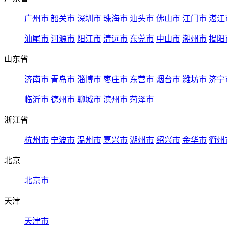
广州市
韶关市
深圳市
珠海市
汕头市
佛山市
江门市
湛江
汕尾市
河源市
阳江市
清远市
东莞市
中山市
潮州市
揭阳
山东省
济南市
青岛市
淄博市
枣庄市
东营市
烟台市
潍坊市
济宁
临沂市
德州市
聊城市
滨州市
菏泽市
浙江省
杭州市
宁波市
温州市
嘉兴市
湖州市
绍兴市
金华市
衢州
北京
北京市
天津
天津市