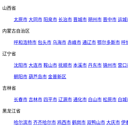
山西省
太原市
大同市
阳泉市
长治市
晋城市
朔州市
晋中市
运城
内蒙古自治区
呼和浩特市
包头市
乌海市
赤峰市
通辽市
鄂尔多斯市
呼
辽宁省
沈阳市
大连市
鞍山市
抚顺市
本溪市
丹东市
锦州市
营口
朝阳市
葫芦岛市
金普新区
吉林省
长春市
吉林市
四平市
辽源市
通化市
白山市
松原市
白城
黑龙江省
哈尔滨市
齐齐哈尔市
鸡西市
鹤岗市
双鸭山市
大庆市
伊