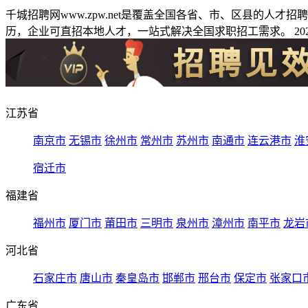
千城招聘网www.zpw.net是覆盖全国各省、市、区县的人
历，企业可直招本地人才，一站式解决全国求职招工需求。 2026
江苏省
南京市
无锡市
徐州市
常州市
苏州市
南通市
连云港市
淮
宿迁市
福建省
福州市
厦门市
莆田市
三明市
泉州市
漳州市
南平市
龙岩
河北省
石家庄市
唐山市
秦皇岛市
邯郸市
邢台市
保定市
张家口
广东省