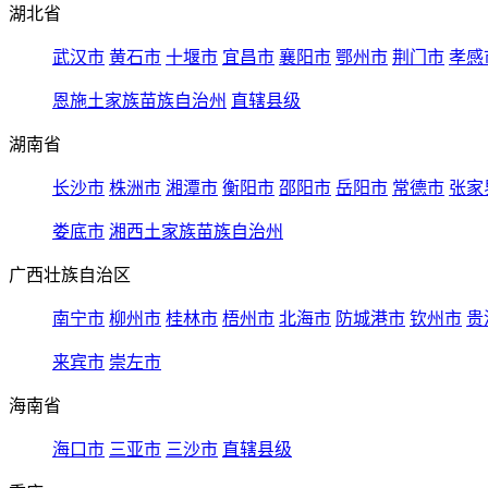
湖北省
武汉市
黄石市
十堰市
宜昌市
襄阳市
鄂州市
荆门市
孝感
恩施土家族苗族自治州
直辖县级
湖南省
长沙市
株洲市
湘潭市
衡阳市
邵阳市
岳阳市
常德市
张家
娄底市
湘西土家族苗族自治州
广西壮族自治区
南宁市
柳州市
桂林市
梧州市
北海市
防城港市
钦州市
贵
来宾市
崇左市
海南省
海口市
三亚市
三沙市
直辖县级