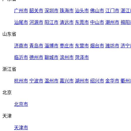
广州市
韶关市
深圳市
珠海市
汕头市
佛山市
江门市
湛江
汕尾市
河源市
阳江市
清远市
东莞市
中山市
潮州市
揭阳
山东省
济南市
青岛市
淄博市
枣庄市
东营市
烟台市
潍坊市
济宁
临沂市
德州市
聊城市
滨州市
菏泽市
浙江省
杭州市
宁波市
温州市
嘉兴市
湖州市
绍兴市
金华市
衢州
北京
北京市
天津
天津市