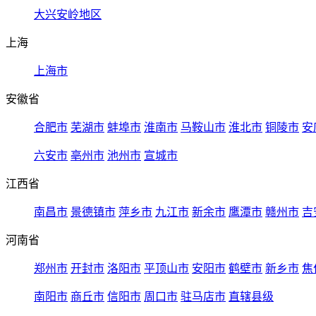
大兴安岭地区
上海
上海市
安徽省
合肥市
芜湖市
蚌埠市
淮南市
马鞍山市
淮北市
铜陵市
安
六安市
亳州市
池州市
宣城市
江西省
南昌市
景德镇市
萍乡市
九江市
新余市
鹰潭市
赣州市
吉
河南省
郑州市
开封市
洛阳市
平顶山市
安阳市
鹤壁市
新乡市
焦
南阳市
商丘市
信阳市
周口市
驻马店市
直辖县级