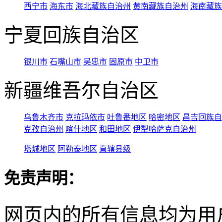
西宁市
海东市
海北藏族自治州
黄南藏族自治州
海南藏族
宁夏回族自治区
银川市
石嘴山市
吴忠市
固原市
中卫市
新疆维吾尔自治区
乌鲁木齐市
克拉玛依市
吐鲁番地区
哈密地区
昌吉回族自
克孜自治州
喀什地区
和田地区
伊犁哈萨克自治州
塔城地区
阿勒泰地区
直辖县级
免责声明：
网页内的所有信息均为用