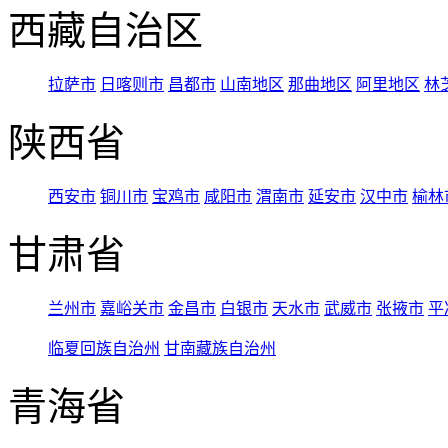
西藏自治区
拉萨市
日喀则市
昌都市
山南地区
那曲地区
阿里地区
林
陕西省
西安市
铜川市
宝鸡市
咸阳市
渭南市
延安市
汉中市
榆林
甘肃省
兰州市
嘉峪关市
金昌市
白银市
天水市
武威市
张掖市
平
临夏回族自治州
甘南藏族自治州
青海省