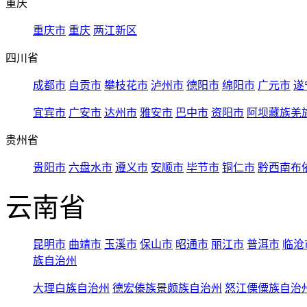
重庆
重庆市
重庆
两江新区
四川省
成都市
自贡市
攀枝花市
泸州市
德阳市
绵阳市
广元市
遂
宜宾市
广安市
达州市
雅安市
巴中市
资阳市
阿坝藏族羌
贵州省
贵阳市
六盘水市
遵义市
安顺市
毕节市
铜仁市
黔西南布
云南省
昆明市
曲靖市
玉溪市
保山市
昭通市
丽江市
普洱市
临沧
族自治州
大理白族自治州
德宏傣族景颇族自治州
怒江傈僳族自治