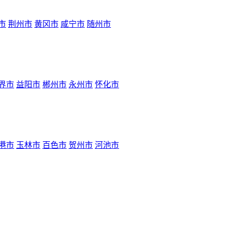
市
荆州市
黄冈市
咸宁市
随州市
界市
益阳市
郴州市
永州市
怀化市
港市
玉林市
百色市
贺州市
河池市