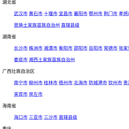
湖北省
武汉市
黄石市
十堰市
宜昌市
襄阳市
鄂州市
荆门市
孝感
恩施土家族苗族自治州
直辖县级
湖南省
长沙市
株洲市
湘潭市
衡阳市
邵阳市
岳阳市
常德市
张家
娄底市
湘西土家族苗族自治州
广西壮族自治区
南宁市
柳州市
桂林市
梧州市
北海市
防城港市
钦州市
贵
来宾市
崇左市
海南省
海口市
三亚市
三沙市
直辖县级
重庆