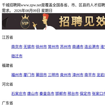
千城招聘网www.zpw.net是覆盖全国各省、市、区县的
需求。 2026年08月09日 星期日
江苏省
南京市
无锡市
徐州市
常州市
苏州市
南通市
连云港市
淮
宿迁市
福建省
福州市
厦门市
莆田市
三明市
泉州市
漳州市
南平市
龙岩
河北省
石家庄市
唐山市
秦皇岛市
邯郸市
邢台市
保定市
张家口
广东省