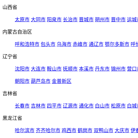
山西省
太原市
大同市
阳泉市
长治市
晋城市
朔州市
晋中市
运城
内蒙古自治区
呼和浩特市
包头市
乌海市
赤峰市
通辽市
鄂尔多斯市
呼
辽宁省
沈阳市
大连市
鞍山市
抚顺市
本溪市
丹东市
锦州市
营口
朝阳市
葫芦岛市
金普新区
吉林省
长春市
吉林市
四平市
辽源市
通化市
白山市
松原市
白城
黑龙江省
哈尔滨市
齐齐哈尔市
鸡西市
鹤岗市
双鸭山市
大庆市
伊