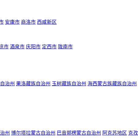
市
安康市
商洛市
西咸新区
凉市
酒泉市
庆阳市
定西市
陇南市
自治州
果洛藏族自治州
玉树藏族自治州
海西蒙古族藏族自治州
治州
博尔塔拉蒙古自治州
巴音郭楞蒙古自治州
阿克苏地区
克孜