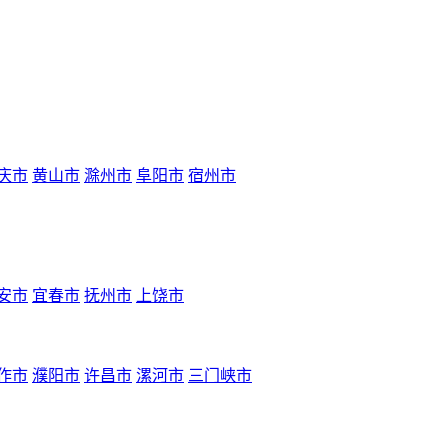
庆市
黄山市
滁州市
阜阳市
宿州市
安市
宜春市
抚州市
上饶市
作市
濮阳市
许昌市
漯河市
三门峡市