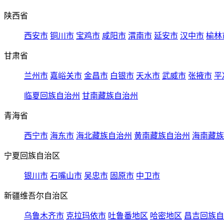
陕西省
西安市
铜川市
宝鸡市
咸阳市
渭南市
延安市
汉中市
榆林
甘肃省
兰州市
嘉峪关市
金昌市
白银市
天水市
武威市
张掖市
平
临夏回族自治州
甘南藏族自治州
青海省
西宁市
海东市
海北藏族自治州
黄南藏族自治州
海南藏族
宁夏回族自治区
银川市
石嘴山市
吴忠市
固原市
中卫市
新疆维吾尔自治区
乌鲁木齐市
克拉玛依市
吐鲁番地区
哈密地区
昌吉回族自