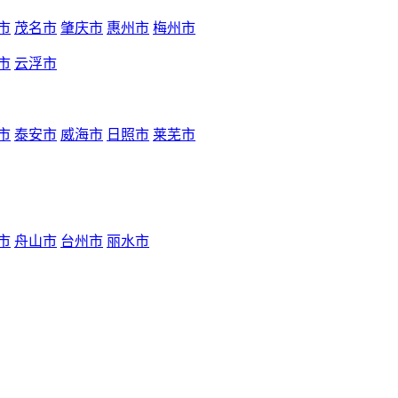
市
茂名市
肇庆市
惠州市
梅州市
市
云浮市
市
泰安市
威海市
日照市
莱芜市
市
舟山市
台州市
丽水市