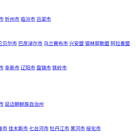
市
忻州市
临汾市
吕梁市
伦贝尔市
巴彦淖尔市
乌兰察布市
兴安盟
锡林郭勒盟
阿拉善盟
市
阜新市
辽阳市
盘锦市
铁岭市
市
延边朝鲜族自治州
春市
佳木斯市
七台河市
牡丹江市
黑河市
绥化市