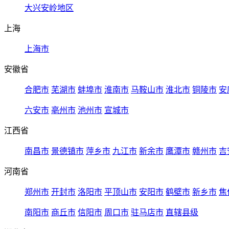
大兴安岭地区
上海
上海市
安徽省
合肥市
芜湖市
蚌埠市
淮南市
马鞍山市
淮北市
铜陵市
安
六安市
亳州市
池州市
宣城市
江西省
南昌市
景德镇市
萍乡市
九江市
新余市
鹰潭市
赣州市
吉
河南省
郑州市
开封市
洛阳市
平顶山市
安阳市
鹤壁市
新乡市
焦
南阳市
商丘市
信阳市
周口市
驻马店市
直辖县级