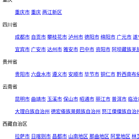
重庆市
重庆
两江新区
四川省
成都市
自贡市
攀枝花市
泸州市
德阳市
绵阳市
广元市
遂
宜宾市
广安市
达州市
雅安市
巴中市
资阳市
阿坝藏族羌
贵州省
贵阳市
六盘水市
遵义市
安顺市
毕节市
铜仁市
黔西南布
云南省
昆明市
曲靖市
玉溪市
保山市
昭通市
丽江市
普洱市
临沧
大理白族自治州
德宏傣族景颇族自治州
怒江傈僳族自治
西藏自治区
拉萨市
日喀则市
昌都市
山南地区
那曲地区
阿里地区
林