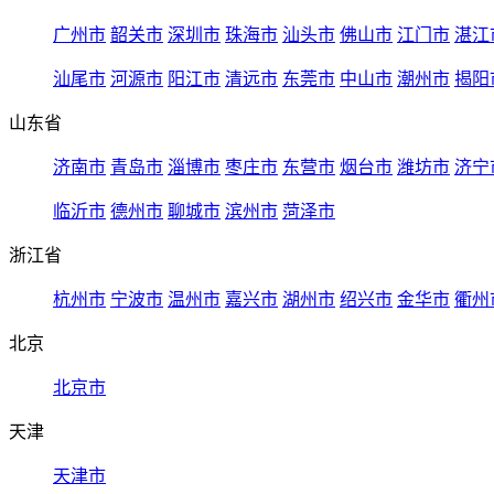
广州市
韶关市
深圳市
珠海市
汕头市
佛山市
江门市
湛江
汕尾市
河源市
阳江市
清远市
东莞市
中山市
潮州市
揭阳
山东省
济南市
青岛市
淄博市
枣庄市
东营市
烟台市
潍坊市
济宁
临沂市
德州市
聊城市
滨州市
菏泽市
浙江省
杭州市
宁波市
温州市
嘉兴市
湖州市
绍兴市
金华市
衢州
北京
北京市
天津
天津市