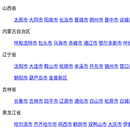
山西省
太原市
大同市
阳泉市
长治市
晋城市
朔州市
晋中市
运城
内蒙古自治区
呼和浩特市
包头市
乌海市
赤峰市
通辽市
鄂尔多斯市
呼
辽宁省
沈阳市
大连市
鞍山市
抚顺市
本溪市
丹东市
锦州市
营口
朝阳市
葫芦岛市
金普新区
吉林省
长春市
吉林市
四平市
辽源市
通化市
白山市
松原市
白城
黑龙江省
哈尔滨市
齐齐哈尔市
鸡西市
鹤岗市
双鸭山市
大庆市
伊