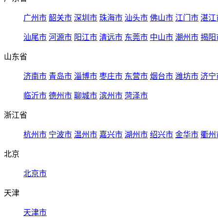
广州市
韶关市
深圳市
珠海市
汕头市
佛山市
江门市
湛江
汕尾市
河源市
阳江市
清远市
东莞市
中山市
潮州市
揭阳
山东省
济南市
青岛市
淄博市
枣庄市
东营市
烟台市
潍坊市
济宁
临沂市
德州市
聊城市
滨州市
菏泽市
浙江省
杭州市
宁波市
温州市
嘉兴市
湖州市
绍兴市
金华市
衢州
北京
北京市
天津
天津市