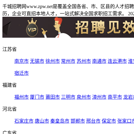
千城招聘网www.zpw.net是覆盖全国各省、市、区县的人
历，企业可直招本地人才，一站式解决全国求职招工需求。 2026
江苏省
南京市
无锡市
徐州市
常州市
苏州市
南通市
连云港市
淮
宿迁市
福建省
福州市
厦门市
莆田市
三明市
泉州市
漳州市
南平市
龙岩
河北省
石家庄市
唐山市
秦皇岛市
邯郸市
邢台市
保定市
张家口
广东省