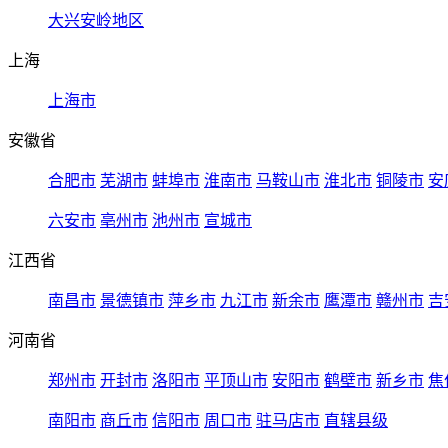
大兴安岭地区
上海
上海市
安徽省
合肥市
芜湖市
蚌埠市
淮南市
马鞍山市
淮北市
铜陵市
安
六安市
亳州市
池州市
宣城市
江西省
南昌市
景德镇市
萍乡市
九江市
新余市
鹰潭市
赣州市
吉
河南省
郑州市
开封市
洛阳市
平顶山市
安阳市
鹤壁市
新乡市
焦
南阳市
商丘市
信阳市
周口市
驻马店市
直辖县级