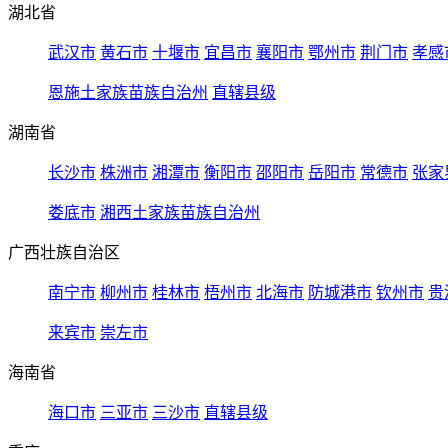
湖北省
武汉市
黄石市
十堰市
宜昌市
襄阳市
鄂州市
荆门市
孝感
恩施土家族苗族自治州
直辖县级
湖南省
长沙市
株洲市
湘潭市
衡阳市
邵阳市
岳阳市
常德市
张家
娄底市
湘西土家族苗族自治州
广西壮族自治区
南宁市
柳州市
桂林市
梧州市
北海市
防城港市
钦州市
贵
来宾市
崇左市
海南省
海口市
三亚市
三沙市
直辖县级