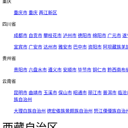
重庆
重庆市
重庆
两江新区
四川省
成都市
自贡市
攀枝花市
泸州市
德阳市
绵阳市
广元市
遂
宜宾市
广安市
达州市
雅安市
巴中市
资阳市
阿坝藏族羌
贵州省
贵阳市
六盘水市
遵义市
安顺市
毕节市
铜仁市
黔西南布
云南省
昆明市
曲靖市
玉溪市
保山市
昭通市
丽江市
普洱市
临沧
族自治州
大理白族自治州
德宏傣族景颇族自治州
怒江傈僳族自治
西藏自治区