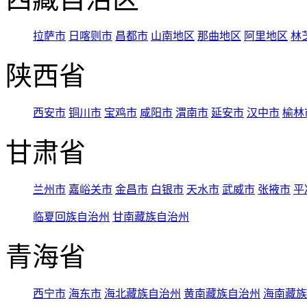
拉萨市
日喀则市
昌都市
山南地区
那曲地区
阿里地区
林
陕西省
西安市
铜川市
宝鸡市
咸阳市
渭南市
延安市
汉中市
榆林
甘肃省
兰州市
嘉峪关市
金昌市
白银市
天水市
武威市
张掖市
平
临夏回族自治州
甘南藏族自治州
青海省
西宁市
海东市
海北藏族自治州
黄南藏族自治州
海南藏族